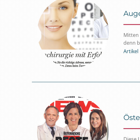
Auge
Mitten 
denn b
Artike
Öste
Diese L