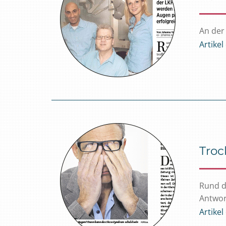
An der 
Artike
Troc
Rund d
Antwort
Artike