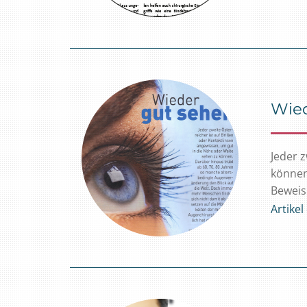
Wied
Jeder z
können
Beweis 
Artike